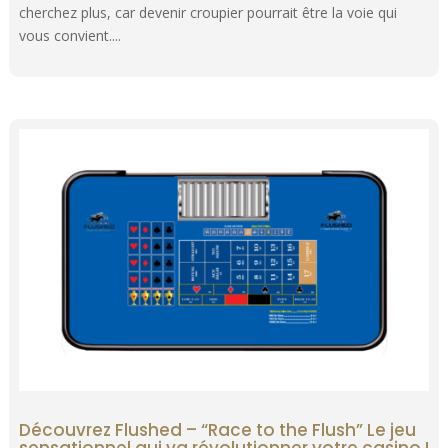
cherchez plus, car devenir croupier pourrait être la voie qui
vous convient....
Découvrez Flushed – “Race to the Flush” Le jeu
sensationnel qui va révolutionner votre casino !