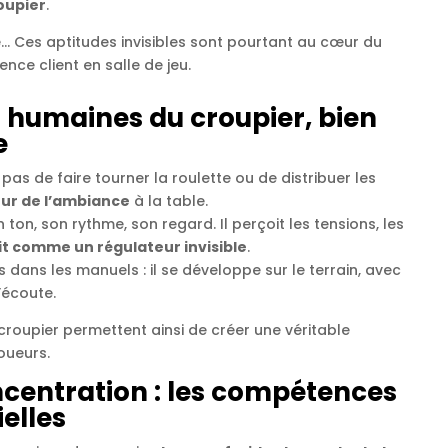
oupier
.
é… Ces aptitudes invisibles sont pourtant au cœur du
nce client en salle de jeu.
humaines du croupier, bien
e
as de faire tourner la roulette ou de distribuer les
ur de l’ambiance
à la table.
son ton, son rythme, son regard. Il perçoit les tensions, les
it comme un régulateur invisible
.
dans les manuels : il se développe sur le terrain, avec
’écoute.
oupier permettent ainsi de créer une véritable
oueurs.
ncentration : les compétences
elles