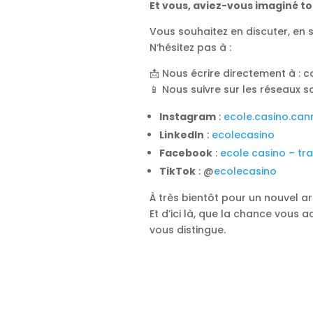
Et vous, aviez-vous imaginé to
Vous souhaitez en discuter, en 
N
‘hésitez pas à :
📩 Nous écrire directement à :
📱 Nous suivre sur les réseaux so
Instagram
:
ecole.casino.can
LinkedIn
:
ecolecasino
Facebook
:
ecole casino – tra
TikTok
: @
ecolecasino
À très bientôt pour un nouvel ar
Et d’ici là, que la chance vous
vous distingue.