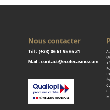
Nous contacter
P
Tél : (+33) 06 61 95 65 31
Ac
Q
Mail : contact@ecolecasino.com
T
Fo
Es
Év
Co
C
Me