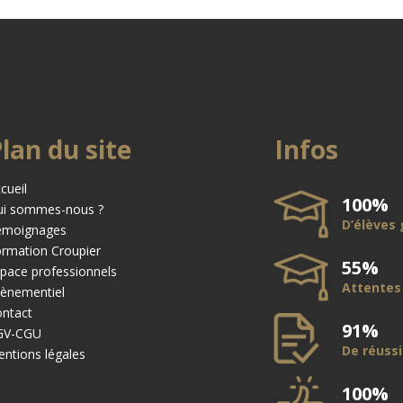
lan du site
Infos
cueil
100%
ui sommes-nous ?
D’élèves 
émoignages
rmation Croupier
55%
pace professionnels
Attentes
ènementiel
ntact
91%
GV-CGU
De réussi
ntions légales
100%