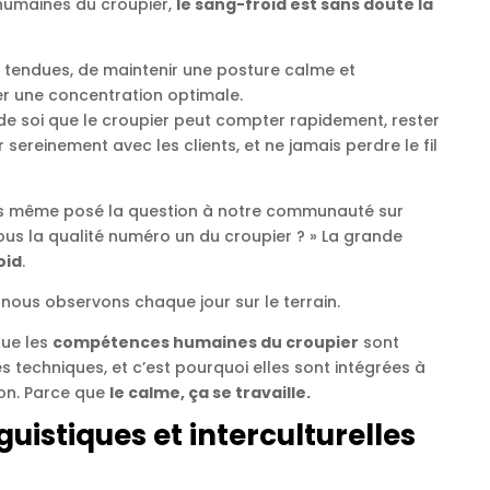
humaines du croupier,
le sang-froid est sans doute la
ns tendues, de maintenir une posture calme et
er une concentration optimale.
e de soi que le croupier peut compter rapidement, rester
 sereinement avec les clients, et ne jamais perdre le fil
ons même posé la question à notre communauté sur
vous la qualité numéro un du croupier ? » La grande
oid
.
 nous observons chaque jour sur le terrain.
que les
compétences humaines du croupier
sont
s techniques, et c’est pourquoi elles sont intégrées à
on. Parce que
le calme, ça se travaille.
istiques et interculturelles