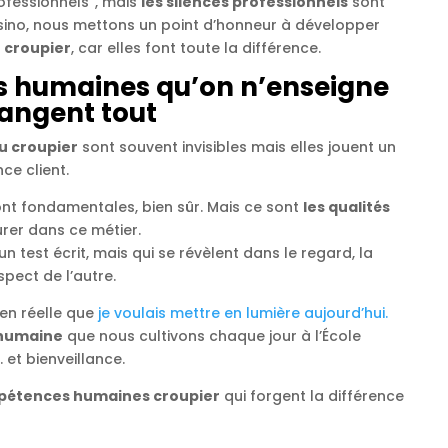
ofessionnels”, mais
les silences professionnels
sont
Casino, nous mettons un point d’honneur à développer
 croupier
, car elles font toute la différence.
 humaines qu’on n’enseigne
angent tout
 croupier
sont souvent invisibles mais elles jouent un
ce client.
t fondamentales, bien sûr. Mais ce sont
les qualités
rer dans ce métier.
n test écrit, mais qui se révèlent dans le regard, la
spect de l’autre.
ien réelle que
je voulais mettre en lumière aujourd’hui.
 humaine
que nous cultivons chaque jour à l’École
 et bienveillance.
étences humaines croupier
qui forgent la différence