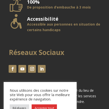
100%
De proposition d’embauche à 3 mois
Accessibilité
Accessible aux personnes en situation de
certains handicaps
Réseaux Sociaux
Nous utilisons des cookies sur notre
Possibilité de faire les repas à proximité du lieu de
site Web pour vous offrir la meilleure
formation ainsi que la possibilité d’utiliser les services
expérience de navigation.
de transports publics pour le rejoindre.
Réglages
Accepter tout